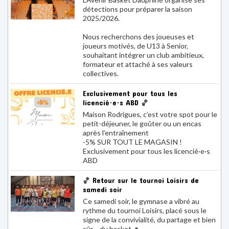
collectives.
Exclusivement pour tous les
licencié·e·s ABD 🏀
Maison Rodrigues, c’est votre spot pour le
petit-déjeuner, le goûter ou un encas
après l’entraînement
-5% SUR TOUT LE MAGASIN !
Exclusivement pour tous les licencié·e·s
ABD
🏀 Retour sur le tournoi Loisirs de
samedi soir
Ce samedi soir, le gymnase a vibré au
rythme du tournoi Loisirs, placé sous le
signe de la convivialité, du partage et bien
sûr… du basket 🔥
Une soirée réussie où la bonne humeur
était au rendez-vous, aussi bien sur le
terrain qu’en dehors.
🟠🟡🔵 L’ABD brille au Tournoi des
Étoiles