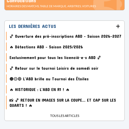
🔥 Détections ABD – Saison 2025/2026
Exclusivement pour tous les licencié·e·s ABD 🏀
🏀 Retour sur le tournoi Loisirs de samedi soir
🟠🟡🔵 L’ABD brille au Tournoi des Étoiles
🔥 HISTORIQUE : L’ABD EN R1 ! 🔥
📸 🏀 RETOUR EN IMAGES SUR LA COUPE… ET CAP SUR LES
QUARTS ! 🔥
TOUS LES ARTICLES
ARTICLES "A LA UNE"
🏀 Ouverture des pré-inscriptions ABD –
Saison 2026-2027
L’Avenir Basket Dauphiné est heureux de
vous annoncer l’ouverture officielle des