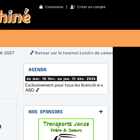
Connexion
Créer un compte
🏀 Retour sur le tournoi Loisirs de samedi soir
🔥 HISTO
AGENDA
du mar. 10 févr. au jeu. 31 déc. 2026
Exclusivement pour tous les licencié·e·s
ABD 🏀
NOS SPONSORS