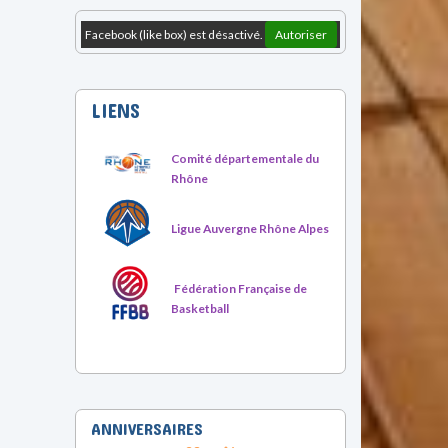
Facebook (like box) est désactivé.
Autoriser
LIENS
Comité départementale du
Rhône
Ligue Auvergne Rhône Alpes
Fédération Française de
Basketball
ANNIVERSAIRES
08 août