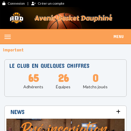
Panneau de gestion des cookies
Connexion
Créer un compte
MENU
Important
🏀 
LE CLUB EN QUELQUES CHIFFRES
65
26
0
Adhérents
Équipes
Matchs joués
NEWS