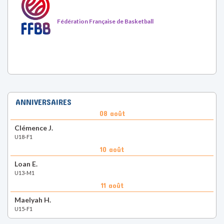
Fédération Française de Basketball
ANNIVERSAIRES
08 août
Clémence J.
U18-F1
10 août
Loan E.
U13-M1
11 août
Maelyah H.
U15-F1
RETROUVEZ-NOUS SUR LES RÉSEAUX SOCIAUX